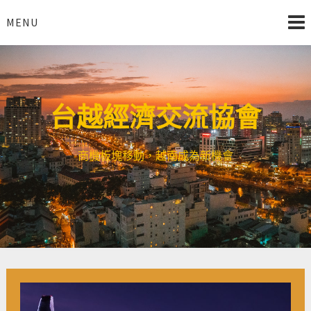
Skip
to
MENU
content
台越經濟交流協會
商機板塊移動，越南成為新機會